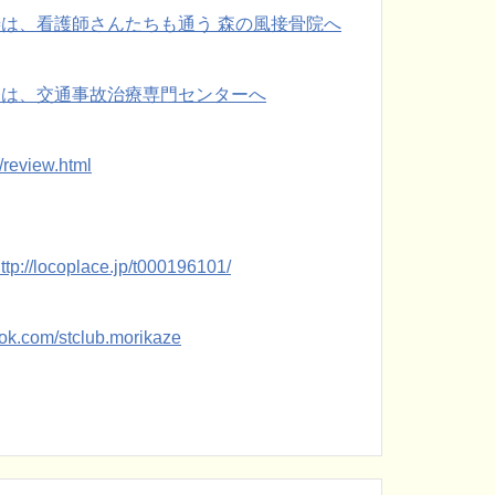
は、看護師さんたちも通う 森の風接骨院へ
療は、交通事故治療専門センターへ
/review.html
://locoplace.jp/t000196101/
ok.com/stclub.morikaze