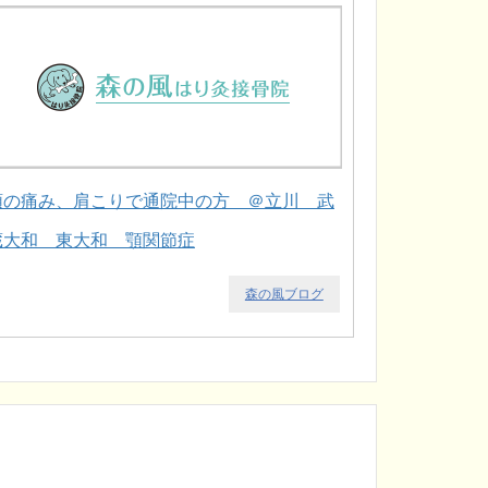
顎の痛み、肩こりで通院中の方 ＠立川 武
蔵大和 東大和 顎関節症
森の風ブログ