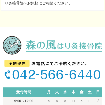
り灸接骨院へお気軽にご相談ください。
受付時間
月
火
水
木
金
土
日
9:00～12:00
○
○
○
□
○
□
/