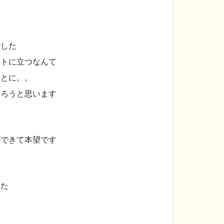
でした
ートに立つなんて
ことに。。
わろうと思います
ができて本望です
した