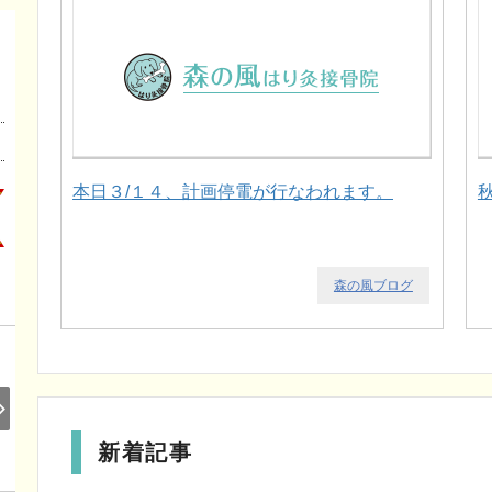
本日３/１４、計画停電が行なわれます。
森の風ブログ
新着記事