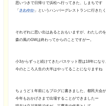
思いつきで日帰りで浜松へ行ってきた、しまちです
「
さわやか
」というハンバーグレストランに行きた
それぞれに思い出はあるとおもいますが、わたしの
森の風のGWは終わってからのことですがー。
小3からずっと続けてきたバスケット歴は18年になり
今のところ人生の大半はやってることになりますね
ちょうど１年前にもブログに書きました、都民大会が5
今年もおかげさまで出場することができましたー
現在は立川市民ですが、三鷹市の代表として←