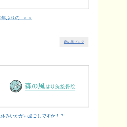
0年ぶりの...＞＜
森の風ブログ
夏休みいかがお過ごしですか！？