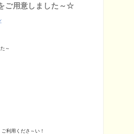
をご用意しました～☆
グ
た～
を ご利用くださ～い！