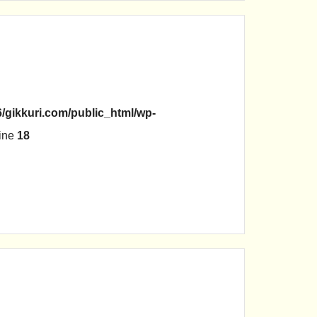
/gikkuri.com/public_html/wp-
ine
18