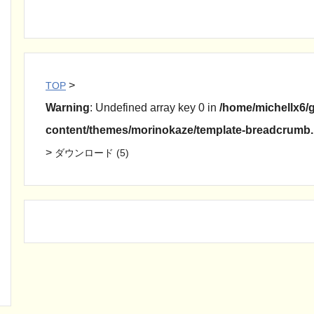
>
TOP
Warning
: Undefined array key 0 in
/home/michellx6/g
content/themes/morinokaze/template-breadcrumb
>
ダウンロード (5)