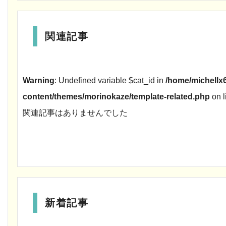
関連記事
Warning
: Undefined variable $cat_id in
/home/michellx6
content/themes/morinokaze/template-related.php
on l
関連記事はありませんでした
新着記事