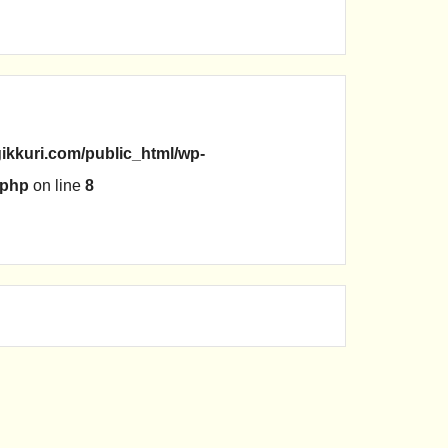
ikkuri.com/public_html/wp-
.php
on line
8