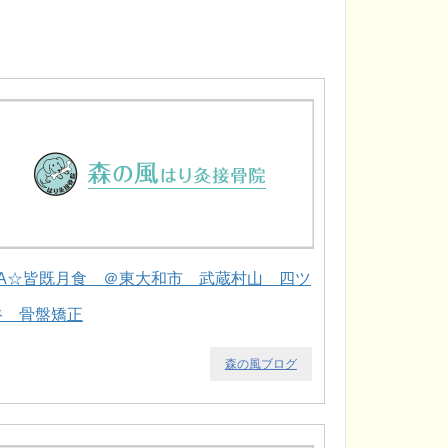
LA☆皆既月食 ＠東大和市 武蔵村山 四ツ
谷 骨盤矯正
森の風ブログ