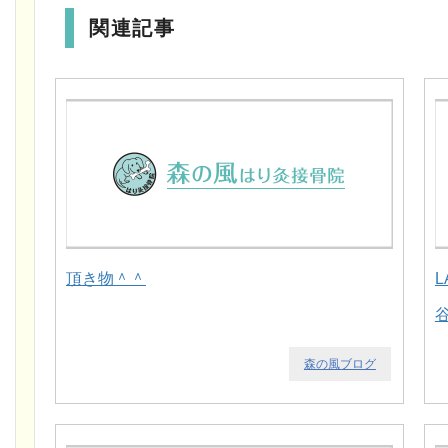
関連記事
頂き物＾＾
森の風ブログ