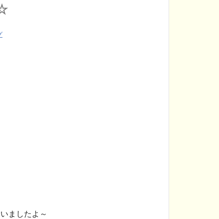
☆
グ
いましたよ～