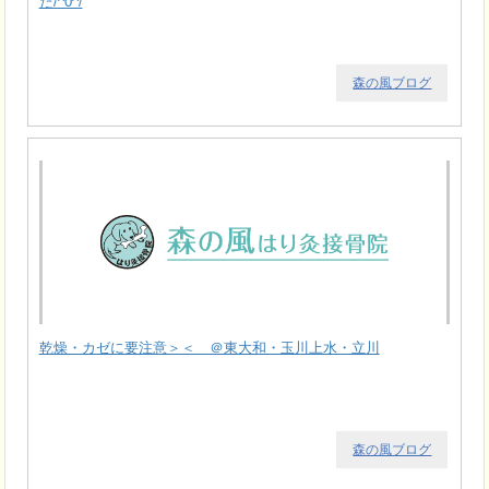
た/^0^/
森の風ブログ
乾燥・カゼに要注意＞＜ ＠東大和・玉川上水・立川
森の風ブログ