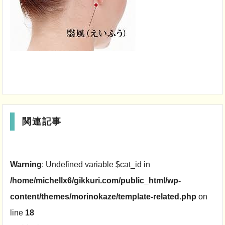
関連記事
Warning
: Undefined variable $cat_id in
/home/michellx6/gikkuri.com/public_html/wp-
content/themes/morinokaze/template-related.php
on
line
18