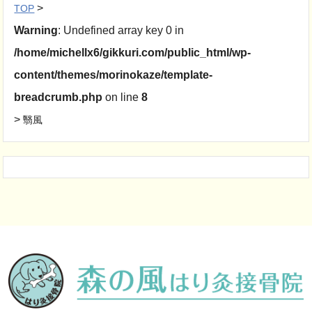
>
TOP
Warning
: Undefined array key 0 in
/home/michellx6/gikkuri.com/public_html/wp-
content/themes/morinokaze/template-
breadcrumb.php
on line
8
>
翳風