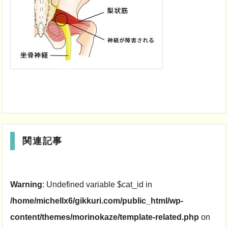
関連記事
Warning
: Undefined variable $cat_id in
/home/michellx6/gikkuri.com/public_html/wp-
content/themes/morinokaze/template-related.php
on