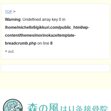
>
TOP
Warning
: Undefined array key 0 in
/home/michellx6/gikkuri.com/public_html/wp-
content/themes/morinokaze/template-
breadcrumb.php
on line
8
>
zu1