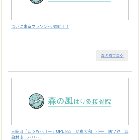
ついに東京マラソンへ 始動！！
森の風ブログ
三院目「四ツ谷ハリー」OPEN☆ ＠東大和 小平 四ツ谷 武
蔵村山 ハリ･･･