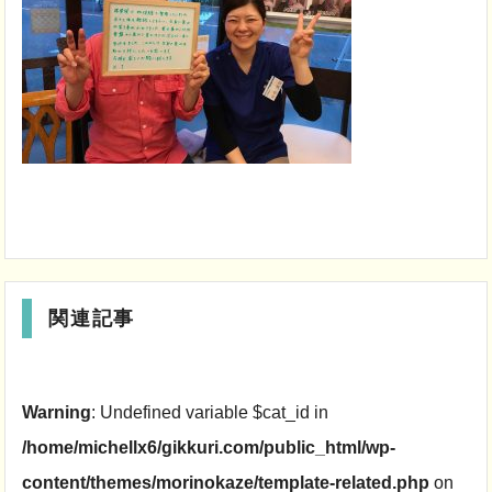
関連記事
Warning
: Undefined variable $cat_id in
/home/michellx6/gikkuri.com/public_html/wp-
content/themes/morinokaze/template-related.php
on