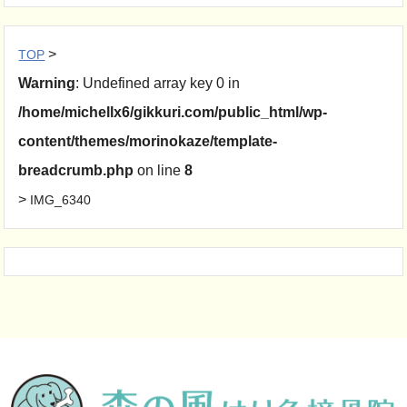
>
TOP
Warning
: Undefined array key 0 in
/home/michellx6/gikkuri.com/public_html/wp-
content/themes/morinokaze/template-
breadcrumb.php
on line
8
>
IMG_6340