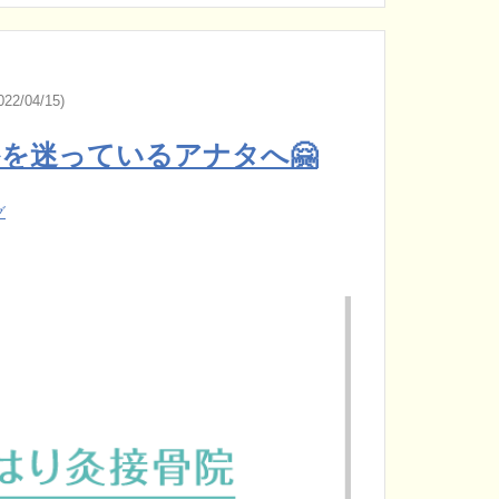
22/04/15)
を迷っているアナタへ🤗
グ