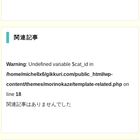
関連記事
Warning
: Undefined variable $cat_id in
/home/michellx6/gikkuri.com/public_html/wp-
content/themes/morinokaze/template-related.php
on
line
18
関連記事はありませんでした