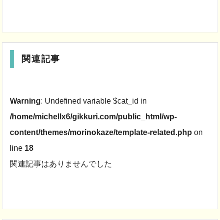
関連記事
Warning
: Undefined variable $cat_id in
/home/michellx6/gikkuri.com/public_html/wp-
content/themes/morinokaze/template-related.php
on
line
18
関連記事はありませんでした