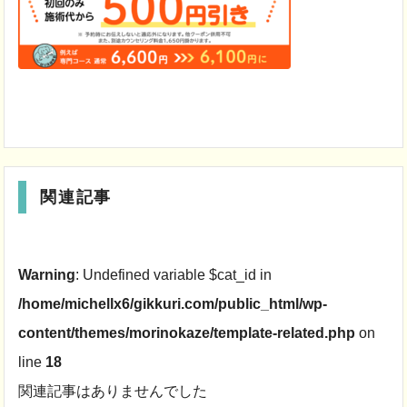
関連記事
Warning
: Undefined variable $cat_id in
/home/michellx6/gikkuri.com/public_html/wp-
content/themes/morinokaze/template-related.php
on
line
18
関連記事はありませんでした