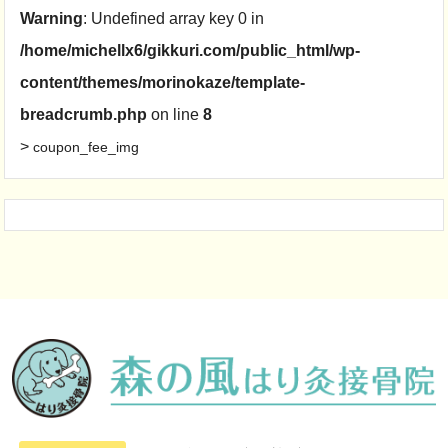
Warning
: Undefined array key 0 in
/home/michellx6/gikkuri.com/public_html/wp-
content/themes/morinokaze/template-
breadcrumb.php
on line
8
>
coupon_fee_img