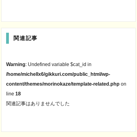
関連記事
Warning
: Undefined variable $cat_id in
/home/michellx6/gikkuri.com/public_html/wp-
content/themes/morinokaze/template-related.php
on
line
18
関連記事はありませんでした