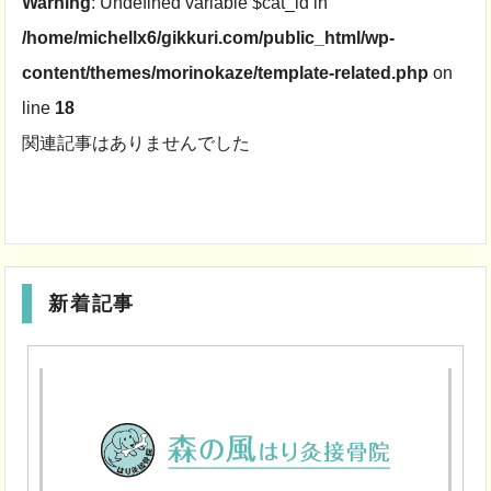
Warning
: Undefined variable $cat_id in
/home/michellx6/gikkuri.com/public_html/wp-
content/themes/morinokaze/template-related.php
on
line
18
関連記事はありませんでした
新着記事