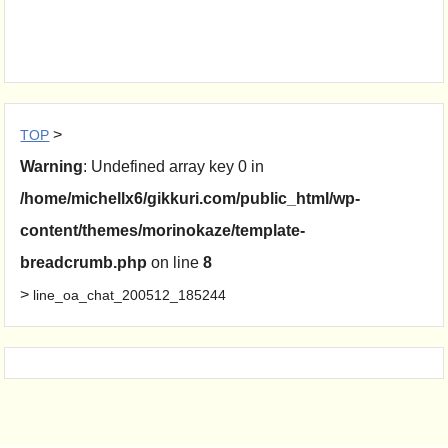
>
TOP
Warning
: Undefined array key 0 in
/home/michellx6/gikkuri.com/public_html/wp-
content/themes/morinokaze/template-
breadcrumb.php
on line
8
>
line_oa_chat_200512_185244