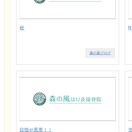
祝
R
森の風ブログ
目指せ黒帯！！