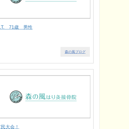
.T. 71歳 男性
森の風ブログ
市民大会！