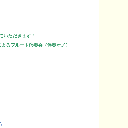
！
せていただきます！
によるフルート演奏会（伴奏オノ）
方