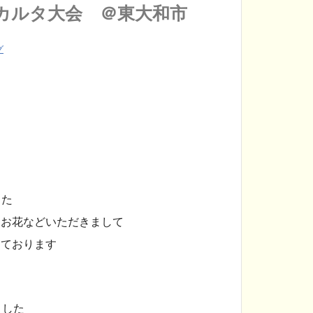
カルタ大会 ＠東大和市
グ
した
、お花などいただきまして
しております
ました