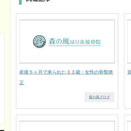
産後５ヶ月で来られた３３歳・女性の骨盤矯
正
森の風ブログ