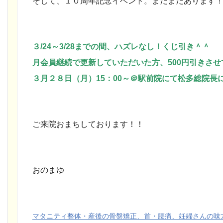
そして、１０周年記念イベント。まだまだあります
３/24～3/28までの間、ハズレなし！くじ引き＾＾
月会員継続で更新していただいた方、500円引きさ
３月２８日（月）15：00～＠駅前院にて松多総院長
ご来院おまちしております！！
おのまゆ
マタニティ整体・産後の骨盤矯正、首・腰痛、妊婦さんの味