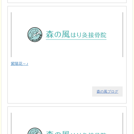
紫陽花～♪
森の風ブログ